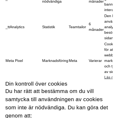
nödvändiga
månader
bannern
interag
Den här
används 
6
_ttAnalytics
Statistik
Teamtailor
analyse
månader
besökar
sidan.
Cookies
för att i
webbläs
Meta Pixel
Marknadsföring
Meta
Varierar
marknad
och tjän
av sidan
Läs mer
Din kontroll över cookies
Du har rätt att bestämma om du vill
samtycka till användningen av cookies
som inte är nödvändiga. Du kan göra det
genom att: