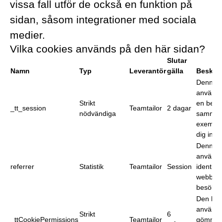
vissa fall utför de också en funktion på
sidan, såsom integrationer med sociala
medier.
Vilka cookies används på den här sidan?
Slutar
Namn
Typ
Leverantör
gälla
Beskri
Denna c
används 
Strikt
en besö
_tt_session
Teamtailor
2 dagar
nödvändiga
sammanh
exempel 
dig inlo
Denna c
används 
referrer
Statistik
Teamtailor
Session
identifie
webblän
besökarn
Den här
används 
Strikt
6
_ttCookiePermissions
Teamtailor
gömma 